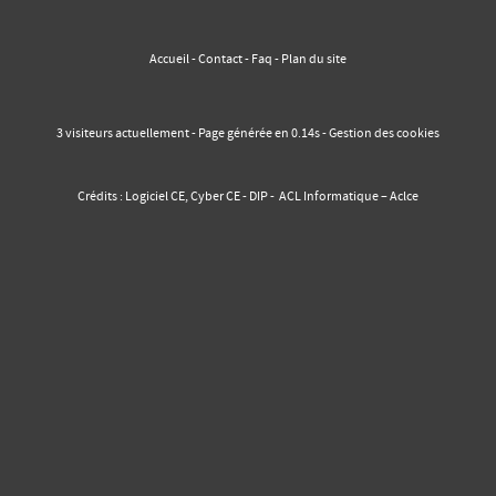
Accueil
-
Contact
-
Faq
-
Plan du site
3 visiteurs actuellement - Page générée en 0.14s -
Gestion des cookies
Crédits :
Logiciel CE
,
Cyber CE
-
DIP
-
ACL Informatique – Aclce