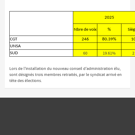
2025
Nbre de voix
%
Siè
CGT
246
80.39%
1
UNSA
60
19.61%
2
SUD
Lors de l'installation du nouveau conseil d'administration élu,
sont désignés trois membres retraités, par le syndicat arrivé en
tête des élections.