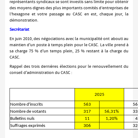
représentants syndicaux se sont investis sans limite pour obtenir
des moyens dignes des plus importants comités d’entreprises de
l’hexagone et votre passage au CASC en est, chaque jour, la
démonstration.
Secrétariat
En juin 2010, des négociations avec la municipalité ont abouti au
maintien d'un poste à temps plein pour le CASC. La ville prend à
sa charge 75 % d'un temps plein, 25 % restant à la charge du
CASC.
Rappel des trois dernières élections pour le renouvellement du
conseil d'administration du CASC :
2025
Nombre d'inscrits
563
56
Nombre de votants
317
56,31%
33
Bulletins nuls
11
1,20%
4
Suffrages exprimés
306
32